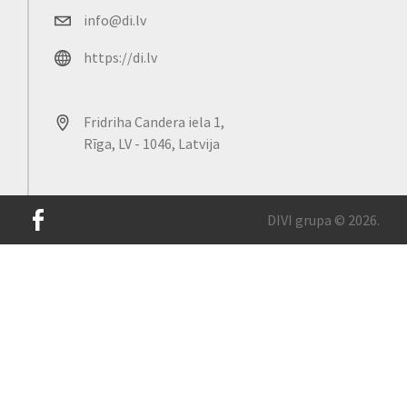
info@di.lv
https://di.lv
Fridriha Candera iela 1,
Rīga, LV - 1046, Latvija
DIVI grupa © 2026.
Mūsu lapā tiek izmantotas sīkdatnes, lai uzlabotu vietnes
lietošanas pieredzi un nodrošinātu tās ērtāku darbību. Lai