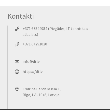
Kontakti
+371 67844984 (Piegādes, IT tehniskais
atbalsts)
+371 67291020
info@di.lv
https://di.lv
Fridriha Candera iela 1,
Rīga, LV - 1046, Latvija