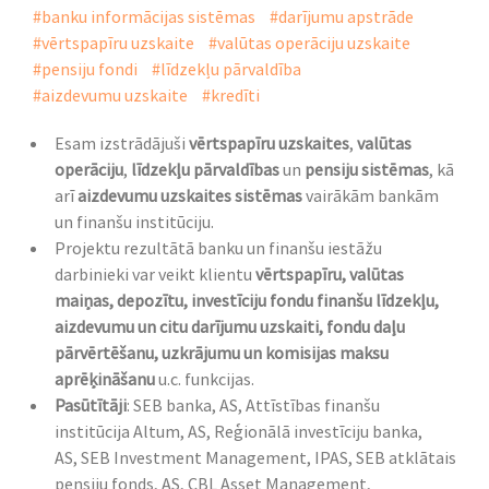
#banku informācijas sistēmas
#darījumu apstrāde
#vērtspapīru uzskaite
#valūtas operāciju uzskaite
#pensiju fondi
#līdzekļu pārvaldība
#aizdevumu uzskaite
#kredīti
Esam izstrādājuši
vērtspapīru uzskaites
,
valūtas
operāciju
,
līdzekļu pārvaldības
un
pensiju sistēmas
, kā
arī
aizdevumu uzskaites sistēmas
vairākām bankām
un finanšu institūciju.
Projektu rezultātā banku un finanšu iestāžu
darbinieki var veikt klientu
vērtspapīru, valūtas
maiņas, depozītu, investīciju fondu finanšu līdzekļu,
aizdevumu un citu darījumu uzskaiti, fondu daļu
pārvērtēšanu, uzkrājumu un komisijas maksu
aprēķināšanu
u.c. funkcijas.
Pasūtītāji
: SEB banka, AS, Attīstības finanšu
institūcija Altum, AS, Reģionālā investīciju banka,
AS, SEB Investment Management, IPAS, SEB atklātais
pensiju fonds, AS, CBL Asset Management,