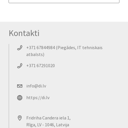
Kontakti
+371 67844984 (Piegādes, IT tehniskais
atbalsts)
+371 67291020
info@di.lv
https://di.lv
Fridriha Candera iela 1,
Rīga, LV - 1046, Latvija