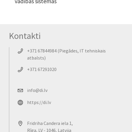
vadības sistēmas
Kontakti
+371 67844984 (Piegādes, IT tehniskais
atbalsts)
+371 67291020
info@di.lv
https://di.lv
Fridriha Candera iela 1,
Rīga, LV - 1046, Latvija