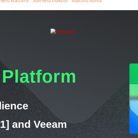
veru klasteris
#serveru mākoņi
#datoru noma