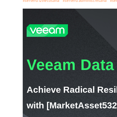
#serveru izvietošana
#serveru administrēšana
#ser