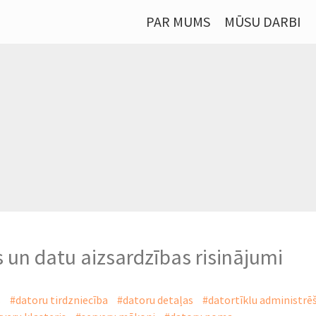
PAR MUMS
MŪSU DARBI
 un datu aizsardzības risinājumi
s
#datoru tirdzniecība
#datoru detaļas
#datortīklu administrē