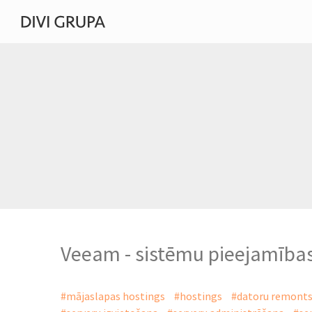
Veeam - sistēmu pieejamības
#mājaslapas hostings
#hostings
#datoru remont