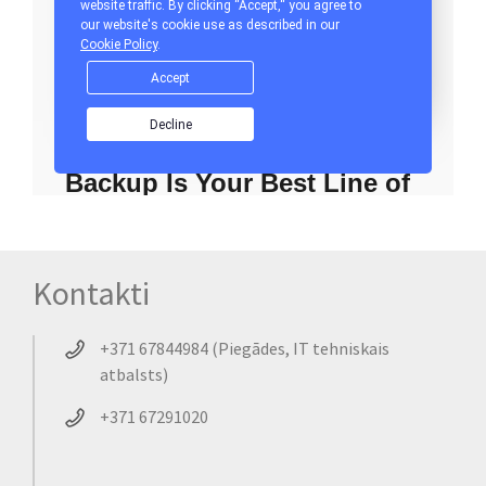
Kontakti
+371 67844984 (Piegādes, IT tehniskais
atbalsts)
+371 67291020