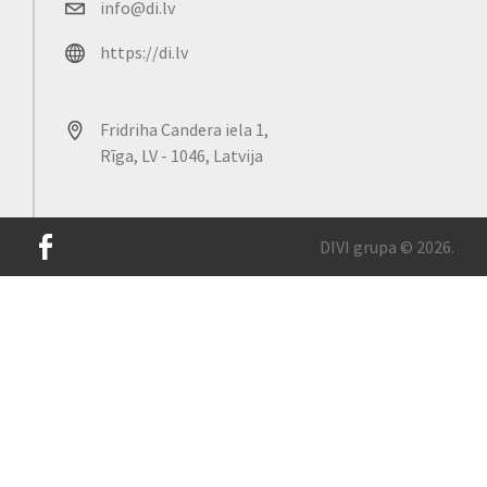
info@di.lv
https://di.lv
Fridriha Candera iela 1,
Rīga, LV - 1046, Latvija
DIVI grupa © 2026.
Mūsu lapā tiek izmantotas sīkdatnes, lai uzlabotu vietnes
lietošanas pieredzi un nodrošinātu tās ērtāku darbību. Lai
turpinātu lietot lapu, Jūs apliecinat, ka piekrītat sīkdatņu