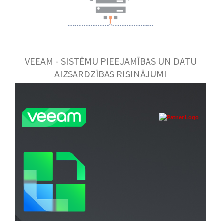
VEEAM - SISTĒMU PIEEJAMĪBAS UN DATU
AIZSARDZĪBAS RISINĀJUMI