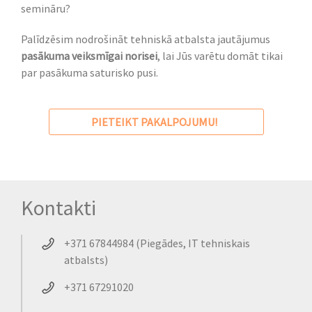
semināru?
Palīdzēsim nodrošināt tehniskā atbalsta jautājumus
pasākuma veiksmīgai norisei
, lai Jūs varētu domāt tikai
par pasākuma saturisko pusi.
PIETEIKT PAKALPOJUMU!
Kontakti
+371 67844984 (Piegādes, IT tehniskais
atbalsts)
+371 67291020