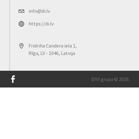
info@di.lv
https://di.lv
Fridriha Candera iela 1,
Rīga, LV - 1046, Latvija
DIVI grupa © 2026.
Mūsu lapā tiek izmantotas sīkdatnes, lai uzlabotu vietnes
lietošanas pieredzi un nodrošinātu tās ērtāku darbību. Lai