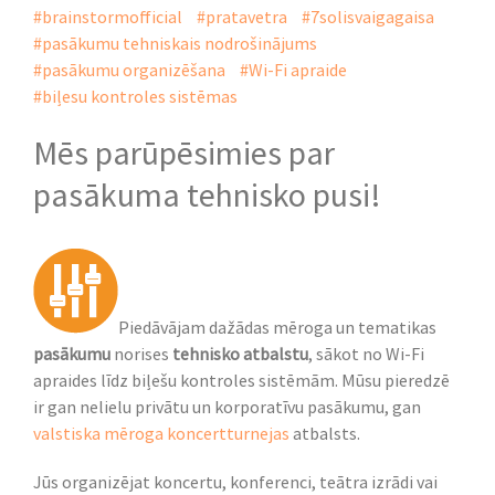
#brainstormofficial
#pratavetra
#7solisvaigagaisa
#pasākumu tehniskais nodrošinājums
#pasākumu organizēšana
#Wi-Fi apraide
#biļesu kontroles sistēmas
Mēs parūpēsimies par
pasākuma tehnisko pusi!
Piedāvājam dažādas mēroga un tematikas
pasākumu
norises
tehnisko atbalstu
, sākot no Wi-Fi
apraides līdz biļešu kontroles sistēmām. Mūsu pieredzē
ir gan nelielu privātu un korporatīvu pasākumu, gan
valstiska mēroga koncertturnejas
atbalsts.
Jūs organizējat koncertu, konferenci, teātra izrādi vai