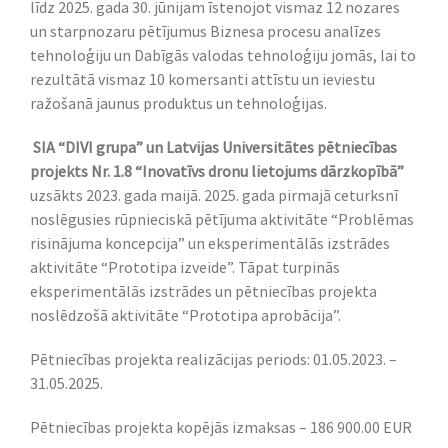
līdz 2025. gada 30. jūnijam īstenojot vismaz 12 nozares
un starpnozaru pētījumus Biznesa procesu analīzes
tehnoloģiju un Dabīgās valodas tehnoloģiju jomās, lai to
rezultātā vismaz 10 komersanti attīstu un ieviestu
ražošanā jaunus produktus un tehnoloģijas.
SIA “DIVI grupa” un Latvijas Universitātes pētniecības
projekts Nr. 1.8 “Inovatīvs dronu lietojums dārzkopībā”
uzsākts 2023. gada maijā. 2025. gada pirmajā ceturksnī
noslēgusies rūpnieciskā pētījuma aktivitāte “Problēmas
risinājuma koncepcija” un eksperimentālās izstrādes
aktivitāte “Prototipa izveide”. Tāpat turpinās
eksperimentālās izstrādes un pētniecības projekta
noslēdzošā aktivitāte “Prototipa aprobācija”.
Pētniecības projekta realizācijas periods: 01.05.2023. –
31.05.2025.
Pētniecības projekta kopējās izmaksas – 186 900.00 EUR