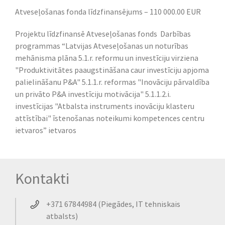
Atveseļošanas fonda līdzfinansējums – 110 000.00 EUR
Projektu līdzfinansē Atveseļošanas fonds Darbības
programmas “Latvijas Atveseļošanas un noturības
mehānisma plāna 5.1.r. reformu un investīciju virziena
"Produktivitātes paaugstināšana caur investīciju apjoma
palielināšanu P&A" 5.1.1.r. reformas "Inovāciju pārvaldība
un privāto P&A investīciju motivācija" 5.1.1.2.i.
investīcijas "Atbalsta instruments inovāciju klasteru
attīstībai" īstenošanas noteikumi kompetences centru
ietvaros” ietvaros
Kontakti
+371 67844984 (Piegādes, IT tehniskais
atbalsts)