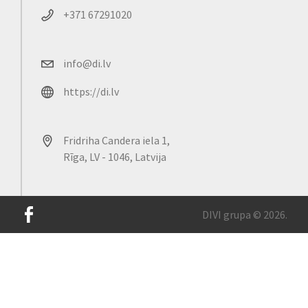
+371 67291020
info@di.lv
https://di.lv
Fridriha Candera iela 1,
Rīga, LV - 1046, Latvija
DIVI grupa © 2026.