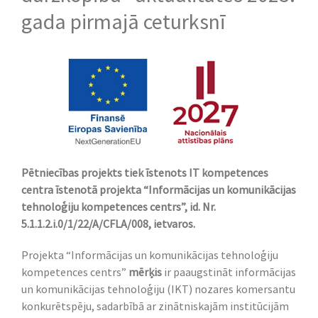
gada pirmajā ceturksnī
Pētniecības projekts tiek īstenots IT kompetences
centra īstenotā projekta “
Informācijas un komunikācijas
tehnoloģiju kompetences centrs”,
id. Nr.
5.1.1.2.i.0/1/22/A/CFLA/008, ietvaros.
Projekta “Informācijas un komunikācijas tehnoloģiju
kompetences centrs”
mērķis
ir paaugstināt informācijas
un komunikācijas tehnoloģiju (IKT) nozares komersantu
konkurētspēju, sadarbībā ar zinātniskajām institūcijām