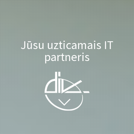
Jūsu uzticamais IT
partneris