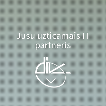
Jūsu uzticamais IT
partneris